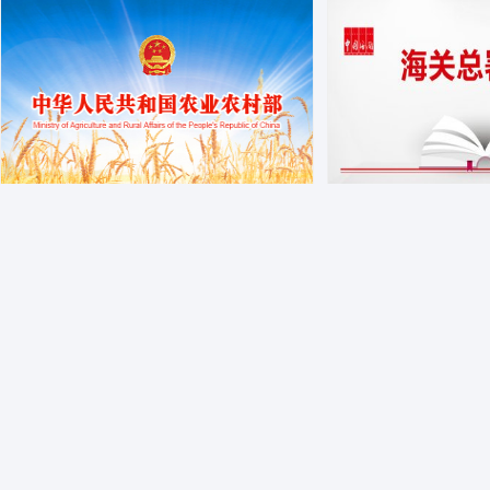
中华人民共和国农业农村部公告 ...
境外配合饲料注册生
2025-02-09
2024-
根据《进口饲料和饲料添加剂登记管理办
点击查询境外配合饲
法》有关规定，批准赢创西班牙—葡萄牙
名单 附件1 爱尔兰
独资有限公司等8...
册企业及产...